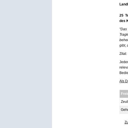
Landk
25 T
des 
"Das
Tragk
behe
gibt,
Zitat:
Jede
relev
Bedie
Als D
Frei
Zeu
Geh
Z