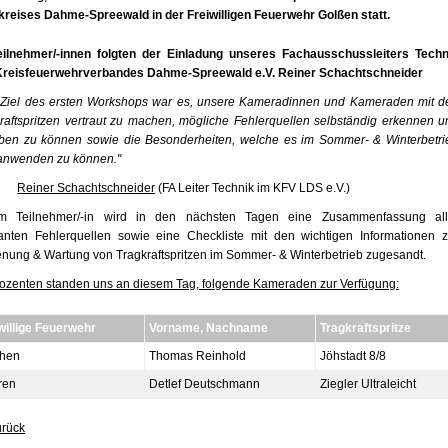
reises Dahme-Spreewald in der Freiwilligen Feuerwehr Golßen statt.
eilnehmer/-innen folgten der Einladung unseres Fachausschussleiters Techn
Kreisfeuerwehrverbandes Dahme-Spreewald e.V. Reiner Schachtschneider
 Ziel des ersten Workshops war es, unsere Kameradinnen und Kameraden mit d
raftspritzen vertraut zu machen, mögliche Fehlerquellen selbständig erkennen u
ben zu können sowie die Besonderheiten, welche es im Sommer- & Winterbetri
 anwenden zu können."
Reiner Schachtschneider
(FA Leiter Technik im KFV LDS e.V.)
m Teilnehmer/-in wird in den nächsten Tagen eine Zusammenfassung all
anten Fehlerquellen sowie eine Checkliste mit den wichtigen Informationen z
nung & Wartung von Tragkraftspritzen im Sommer- & Winterbetrieb zugesandt.
ozenten standen uns an diesem Tag, folgende Kameraden zur Verfügung:
willige Feuerwehr
Vorname, Nachname
Tragkraftspritze
then
Thomas Reinhold
Jöhstadt 8/8
ren
Detlef Deutschmann
Ziegler Ultraleicht
urück