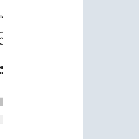
ik
en
nd
eb
er
ur