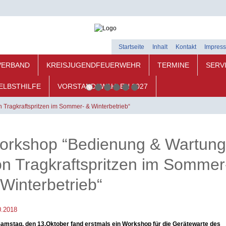
Startseite
Inhalt
Kontakt
Impres
VERBAND
KREISJUGENDFEUERWEHR
TERMINE
SERV
ELBSTHILFE
VORSTANDSWAHLEN 2027
Tragkraftspritzen im Sommer- & Winterbetrieb“
orkshop “Bedienung & Wartun
on Tragkraftspritzen im Sommer
Winterbetrieb“
0.2018
amstag, den 13.Oktober fand erstmals ein Workshop für die Gerätewarte des