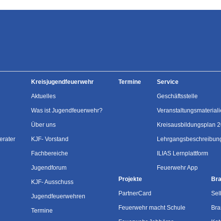
Kreisjugendfeuerwehr
Termine
Service
Aktuelles
Geschäftsstelle
Was ist Jugendfeuerwehr?
Veranstaltungsmaterial
Über uns
Kreisausbildungsplan 
erater
KJF- Vorstand
Lehrgangsbeschreibun
Fachbereiche
ILIAS Lernplattform
Jugendforum
Feuerwehr App
Projekte
Bra
KJF- Ausschuss
PartnerCard
Sel
Jugendfeuerwehren
Feuerwehr macht Schule
Bra
Termine