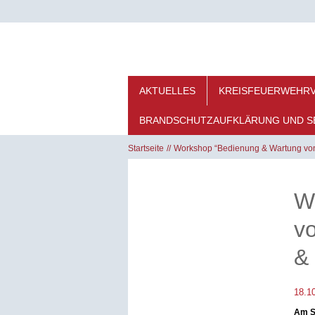
AKTUELLES
KREISFEUERWEHR
BRANDSCHUTZAUFKLÄRUNG UND S
Startseite
Workshop “Bedienung & Wartung von 
W
v
& 
18.1
Am S