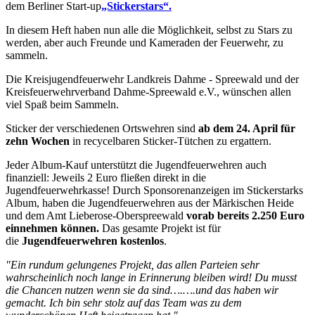
dem Berliner Start-up
„Stickerstars“.
In diesem Heft haben nun alle die Möglichkeit, selbst zu Stars zu
werden, aber auch Freunde und Kameraden der Feuerwehr, zu
sammeln.
Die Kreisjugendfeuerwehr Landkreis Dahme - Spreewald und der
Kreisfeuerwehrverband Dahme-Spreewald e.V., wünschen allen
viel Spaß beim Sammeln.
Sticker der verschiedenen Ortswehren sind
ab dem 24. April für
zehn Wochen
in recycelbaren Sticker-Tütchen zu ergattern.
Jeder Album-Kauf unterstützt die Jugendfeuerwehren auch
finanziell: Jeweils 2 Euro fließen direkt in die
Jugendfeuerwehrkasse! Durch Sponsorenanzeigen im Stickerstarks
Album, haben die Jugendfeuerwehren aus der Märkischen Heide
und dem Amt Lieberose-Oberspreewald
vorab bereits 2.250 Euro
einnehmen können
.
Das gesamte Projekt ist für
die
Jugendfeuerwehren
kostenlos
.
"Ein rundum gelungenes Projekt, das allen Parteien sehr
wahrscheinlich noch lange in Erinnerung bleiben wird! Du musst
die Chancen nutzen wenn sie da sind….….und das haben wir
gemacht. Ich bin sehr stolz auf das Team was zu dem