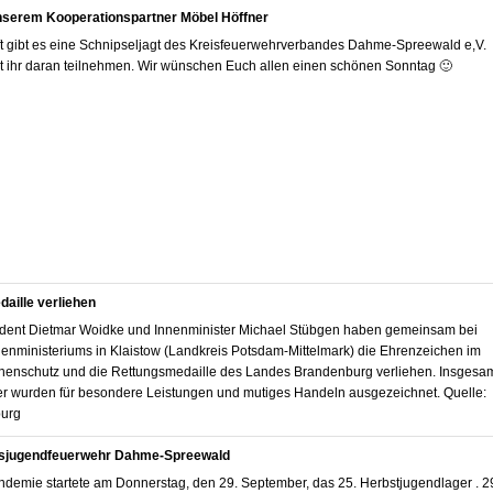
unserem Kooperationspartner Möbel Höffner
 gibt es eine Schnipseljagt des Kreisfeuerwehrverbandes Dahme-Spreewald e,V.
t ihr daran teilnehmen. Wir wünschen Euch allen einen schönen Sonntag 🙂
aille verliehen
äsident Dietmar Woidke und Innenminister Michael Stübgen haben gemeinsam bei
nenministeriums in Klaistow (Landkreis Potsdam-Mittelmark) die Ehrenzeichen im
henschutz und die Rettungsmedaille des Landes Brandenburg verliehen. Insgesa
 wurden für besondere Leistungen und mutiges Handeln ausgezeichnet. Quelle:
burg
eisjugendfeuerwehr Dahme-Spreewald
demie startete am Donnerstag, den 29. September, das 25. Herbstjugendlager . 2