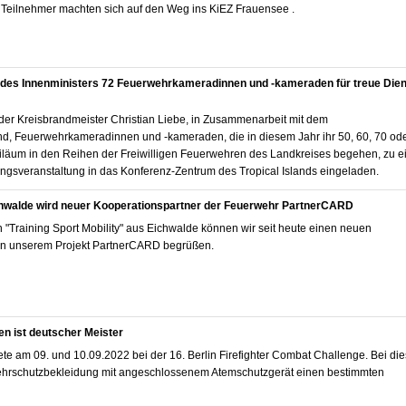
Teilnehmer machten sich auf den Weg ins KiEZ Frauensee .
g des Innenministers 72 Feuerwehrkameradinnen und -kameraden für treue Die
der Kreisbrandmeister Christian Liebe, in Zusammenarbeit mit dem
d, Feuerwehrkameradinnen und -kameraden, die in diesem Jahr ihr 50, 60, 70 od
biläum in den Reihen der Freiwilligen Feuerwehren des Landkreises begehen, zu e
ungsveranstaltung in das Konferenz-Zentrum des Tropical Islands eingeladen.
ichwalde wird neuer Kooperationspartner der Feuerwehr PartnerCARD
"Training Sport Mobility" aus Eichwalde können wir seit heute einen neuen
 in unserem Projekt PartnerCARD begrüßen.
n ist deutscher Meister
e am 09. und 10.09.2022 bei der 16. Berlin Firefighter Combat Challenge. Bei di
wehrschutzbekleidung mit angeschlossenem Atemschutzgerät einen bestimmten