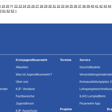
8
19
20
21
22
23
24
25
26
27
28
29
30
31
32
33
34
35
36
37
38
39
40
41
42
43
44
0
61
62
63
>
Kreisjugendfeuerwehr
Termine
Service
Aktuelles
Geschäftsstelle
Was ist Jugendfeuerwehr?
Veranstaltungsmaterial
Über uns
Kreisausbildungsplan 
erater
KJF- Vorstand
Lehrgangsbeschreibun
Fachbereiche
ILIAS Lernplattform
Jugendforum
Feuerwehr App
Projekte
Bra
KJF- Ausschuss