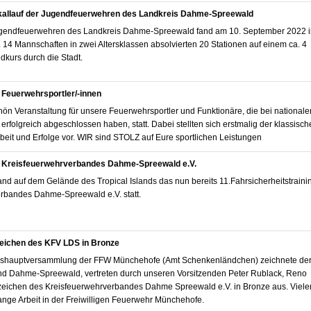
kallauf der Jugendfeuerwehren des Landkreis Dahme-Spreewald
Jugendfeuerwehren des Landkreis Dahme-Spreewald fand am 10. September 2022 
tt. 14 Mannschaften in zwei Altersklassen absolvierten 20 Stationen auf einem ca. 4
dkurs durch die Stadt.
 Feuerwehrsportler/-innen
n Veranstaltung für unsere Feuerwehrsportler und Funktionäre, die bei nationale
folgreich abgeschlossen haben, statt. Dabei stellten sich erstmalig der klassisch
beit und Erfolge vor. WIR sind STOLZ auf Eure sportlichen Leistungen
es Kreisfeuerwehrverbandes Dahme-Spreewald e.V.
nd auf dem Gelände des Tropical Islands das nun bereits 11.Fahrsicherheitstraini
rbandes Dahme-Spreewald e.V. statt.
eichen des KFV LDS in Bronze
shauptversammlung der FFW Münchehofe (Amt Schenkenländchen) zeichnete de
d Dahme-Spreewald, vertreten durch unseren Vorsitzenden Peter Rublack, Reno
zeichen des Kreisfeuerwehrverbandes Dahme Spreewald e.V. in Bronze aus. Viele
ange Arbeit in der Freiwilligen Feuerwehr Münchehofe.