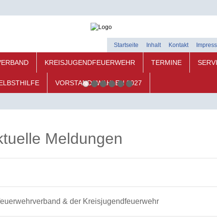
Startseite
Inhalt
Kontakt
Impres
VERBAND
KREISJUGENDFEUERWEHR
TERMINE
SERV
ELBSTHILFE
VORSTANDSWAHLEN 2027
ktuelle Meldungen
feuerwehrverband & der Kreisjugendfeuerwehr