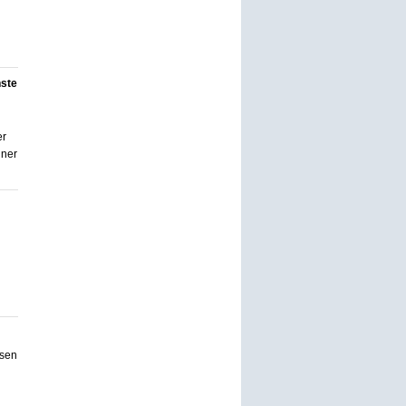
nste
er
iner
esen