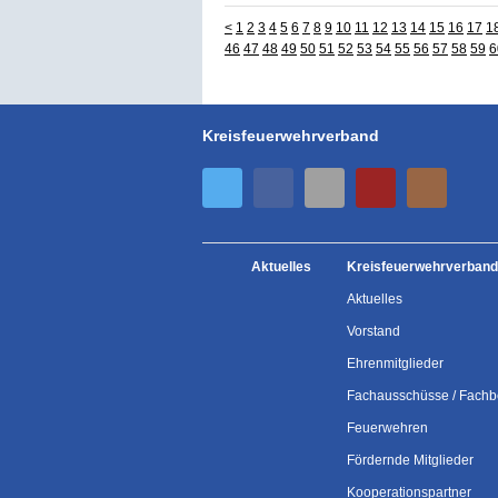
<
1
2
3
4
5
6
7
8
9
10
11
12
13
14
15
16
17
1
46
47
48
49
50
51
52
53
54
55
56
57
58
59
6
Kreisfeuerwehrverband
Aktuelles
Kreisfeuerwehrverband
Aktuelles
Vorstand
Ehrenmitglieder
Fachausschüsse / Fachb
Feuerwehren
Fördernde Mitglieder
Kooperationspartner