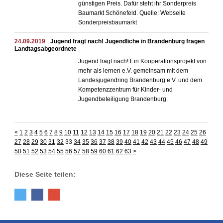
günstigen Preis. Dafür steht ihr Sonderpreis
Baumarkt Schönefeld. Quelle: Webseite
Sonderpreisbaumarkt
24.09.2019
Jugend fragt nach! Jugendliche in Brandenburg fragen
Landtagsabgeordnete
Jugend fragt nach! Ein Kooperationsprojekt von
mehr als lernen e.V. gemeinsam mit dem
Landesjugendring Brandenburg e.V. und dem
Kompetenzzentrum für Kinder- und
Jugendbeteiligung Brandenburg.
<
1
2
3
4
5
6
7
8
9
10
11
12
13
14
15
16
17
18
19
20
21
22
23
24
25
26
27
28
29
30
31
32
33
34
35
36
37
38
39
40
41
42
43
44
45
46
47
48
49
50
51
52
53
54
55
56
57
58
59
60
61
62
63
>
Diese Seite teilen: