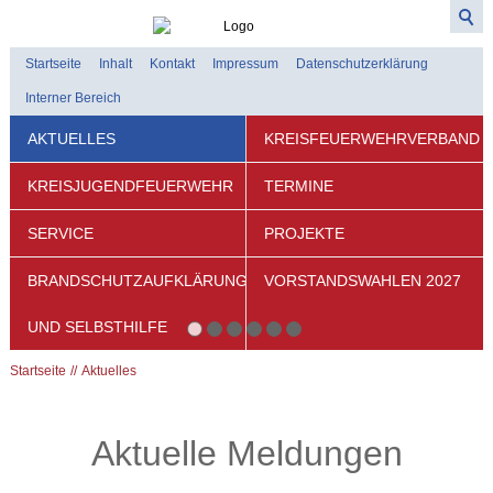
Startseite
Inhalt
Kontakt
Impressum
Datenschutzerklärung
Interner Bereich
AKTUELLES
KREISFEUERWEHRVERBAND
KREISJUGENDFEUERWEHR
TERMINE
SERVICE
PROJEKTE
BRANDSCHUTZAUFKLÄRUNG
VORSTANDSWAHLEN 2027
UND SELBSTHILFE
Startseite
Aktuelles
Aktuelle Meldungen