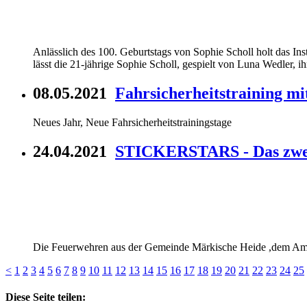
Anlässlich des 100. Geburtstags von Sophie Scholl holt das I
lässt die 21-jährige Sophie Scholl, gespielt von Luna Wedler,
08.05.2021
Fahrsicherheitstraining m
Neues Jahr, Neue Fahrsicherheitstrainingstage
24.04.2021
STICKERSTARS - Das zweit
Die Feuerwehren aus der Gemeinde Märkische Heide ,dem Amt 
<
1
2
3
4
5
6
7
8
9
10
11
12
13
14
15
16
17
18
19
20
21
22
23
24
25
Diese Seite teilen: