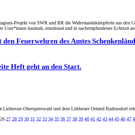
nstagram-Projekt von SWR und BR die Widerstandskämpferin aus den Ge
 ihre User*innen hautnah, emotional und in nachempfundener Echtzeit an
it den Feuerwehren des Amtes Schenkenlän
e Heft geht an den Start.
Lieberose-Oberspreewald und dem Lübbener Ortsteil Radensdorf erhal
26
27
28
29
30
31
32
33
34
35
36
37
38
39
40
41
42
43
44
45
46
47
4