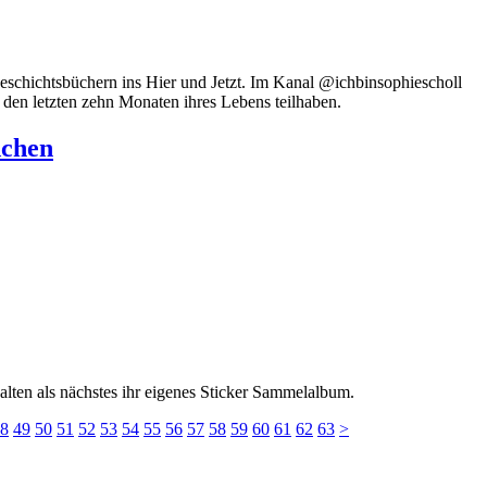
schichtsbüchern ins Hier und Jetzt. Im Kanal @ichbinsophiescholl
 den letzten zehn Monaten ihres Lebens teilhaben.
dchen
ten als nächstes ihr eigenes Sticker Sammelalbum.
8
49
50
51
52
53
54
55
56
57
58
59
60
61
62
63
>