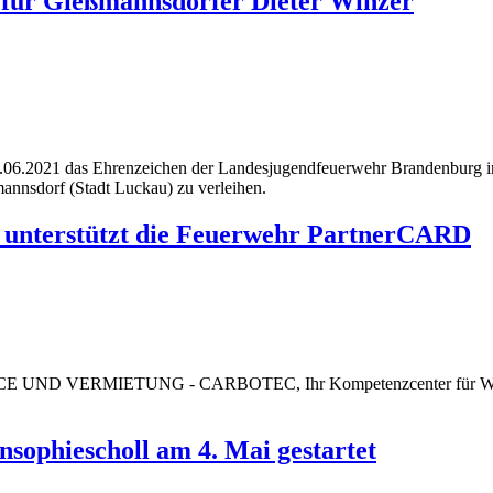
 für Gießmannsdorfer Dieter Winzer
4.06.2021 das Ehrenzeichen der Landesjugendfeuerwehr Brandenburg i
annsdorf (Stadt Luckau) zu verleihen.
unterstützt die Feuerwehr PartnerCARD
D VERMIETUNG - CARBOTEC, Ihr Kom­pe­tenz­center für Wo
sophiescholl am 4. Mai gestartet