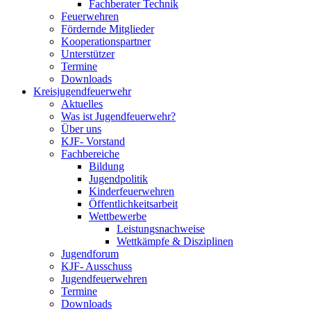
Fachberater Technik
Feuerwehren
Fördernde Mitglieder
Kooperationspartner
Unterstützer
Termine
Downloads
Kreisjugendfeuerwehr
Aktuelles
Was ist Jugendfeuerwehr?
Über uns
KJF- Vorstand
Fachbereiche
Bildung
Jugendpolitik
Kinderfeuerwehren
Öffentlichkeitsarbeit
Wettbewerbe
Leistungsnachweise
Wettkämpfe & Disziplinen
Jugendforum
KJF- Ausschuss
Jugendfeuerwehren
Termine
Downloads